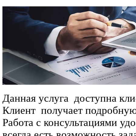
Заказать аудит:
×
Ваше имя:
Телефон:
Комментарий:
Данная услуга доступна клие
Клиент получает подробную
* Наши специалисты свяжутс
Работа с консультациями удо
Нажимая на кнопку "Отправить
всегда есть возможность за